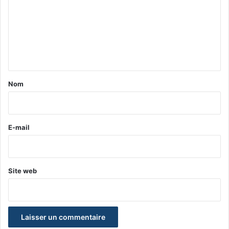
m
m
e
n
t
a
Nom
i
r
e
E-mail
*
Site web