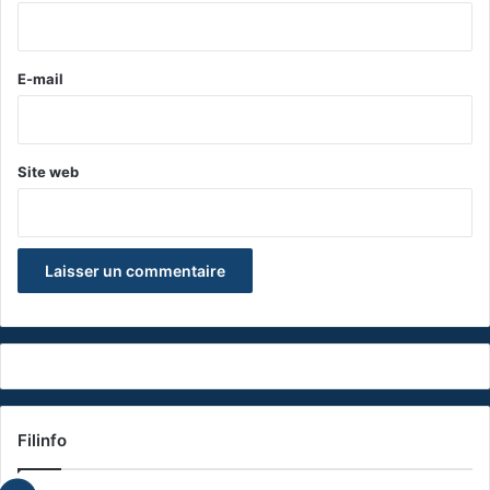
i
r
e
E-mail
*
Site web
Filinfo