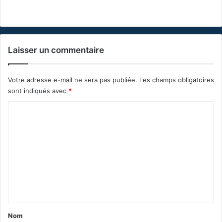
Laisser un commentaire
Votre adresse e-mail ne sera pas publiée.
Les champs obligatoires
sont indiqués avec
*
C
o
m
m
e
n
t
a
Nom