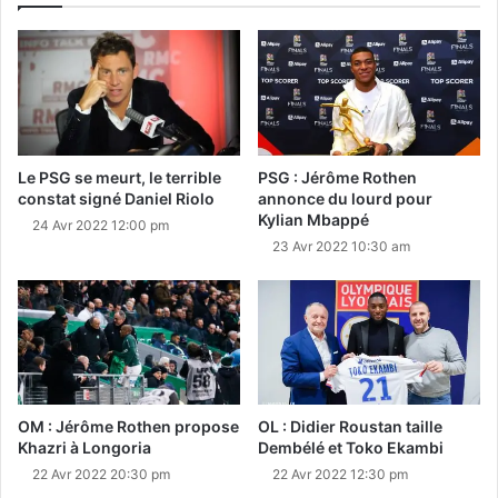
Le PSG se meurt, le terrible
PSG : Jérôme Rothen
constat signé Daniel Riolo
annonce du lourd pour
Kylian Mbappé
24 Avr 2022 12:00 pm
23 Avr 2022 10:30 am
OM : Jérôme Rothen propose
OL : Didier Roustan taille
Khazri à Longoria
Dembélé et Toko Ekambi
22 Avr 2022 20:30 pm
22 Avr 2022 12:30 pm