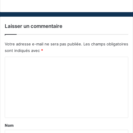
Laisser un commentaire
Votre adresse e-mail ne sera pas publiée.
Les champs obligatoires
sont indiqués avec
*
C
o
m
m
e
n
t
a
Nom
i