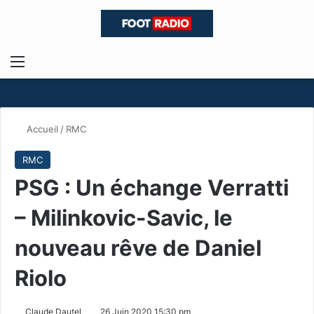
Menu
R
Accueil
/
RMC
RMC
PSG : Un échange Verratti
– Milinkovic-Savic, le
nouveau rêve de Daniel
Riolo
Claude Dautel
26 Juin 2020 15:30 pm