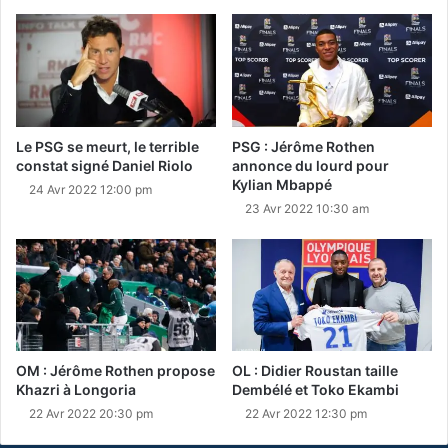
Le PSG se meurt, le terrible
PSG : Jérôme Rothen
constat signé Daniel Riolo
annonce du lourd pour
Kylian Mbappé
24 Avr 2022 12:00 pm
23 Avr 2022 10:30 am
OM : Jérôme Rothen propose
OL : Didier Roustan taille
Khazri à Longoria
Dembélé et Toko Ekambi
22 Avr 2022 20:30 pm
22 Avr 2022 12:30 pm