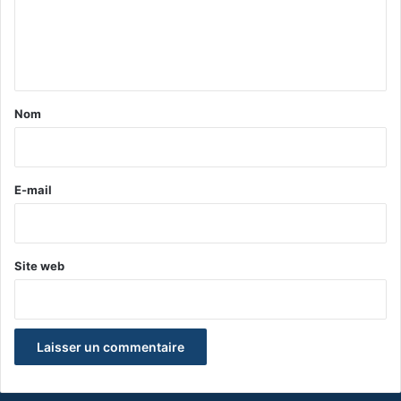
m
e
n
t
a
Nom
i
r
e
E-mail
*
Site web