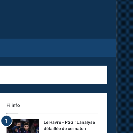
Facebook
X
RSS
Filinfo
Le Havre – PSG : L’analyse
détaillée de ce match