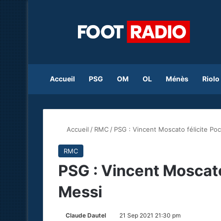
Accueil
PSG
OM
OL
Ménès
Riolo
Accueil
/
RMC
/
PSG : Vincent Moscato félicite Po
RMC
PSG : Vincent Moscato
Messi
Claude Dautel
21 Sep 2021 21:30 pm