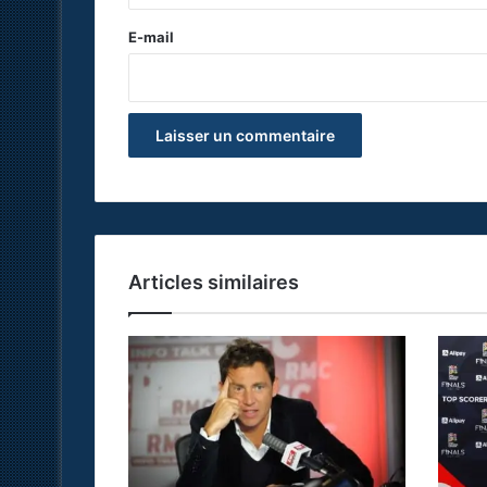
r
e
E-mail
*
Articles similaires