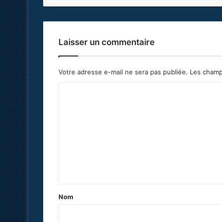
Laisser un commentaire
Votre adresse e-mail ne sera pas publiée.
Les champ
C
o
m
m
e
n
t
a
Nom
i