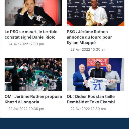
Le PSG se meurt, le terrible
PSG : Jérôme Rothen
constat signé Daniel Riolo
annonce du lourd pour
Kylian Mbappé
24 Avr 2022 12:00 pm
23 Avr 2022 10:30 am
OM : Jérôme Rothen propose
OL : Didier Roustan taille
Khazri à Longoria
Dembélé et Toko Ekambi
22 Avr 2022 20:30 pm
22 Avr 2022 12:30 pm