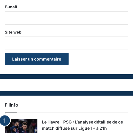
e
E-mail
*
Site web
Filinfo
Le Havre – PSG : L’analyse détaillée de ce
match diffusé sur Ligue 1+ à 21h