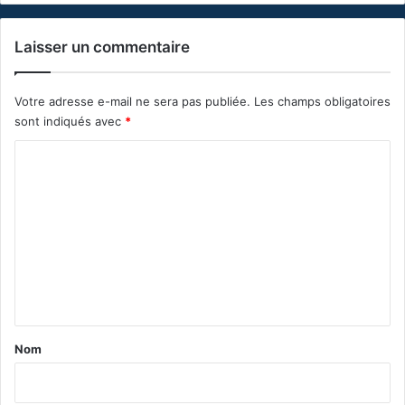
Laisser un commentaire
Votre adresse e-mail ne sera pas publiée.
Les champs obligatoires
sont indiqués avec
*
C
o
m
m
e
n
t
a
Nom
i
r