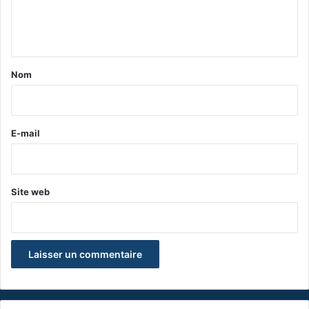
e
n
t
a
Nom
i
r
e
E-mail
*
Site web