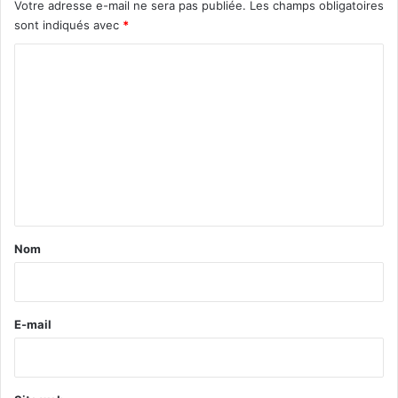
Votre adresse e-mail ne sera pas publiée.
Les champs obligatoires
sont indiqués avec
*
C
o
m
m
e
n
t
a
Nom
i
r
e
E-mail
*