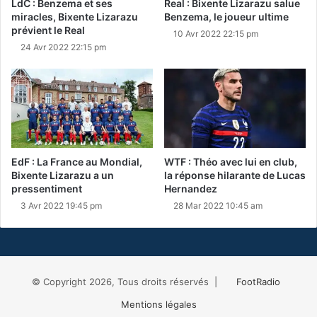
LdC : Benzema et ses
Real : Bixente Lizarazu salue
miracles, Bixente Lizarazu
Benzema, le joueur ultime
prévient le Real
10 Avr 2022 22:15 pm
24 Avr 2022 22:15 pm
EdF : La France au Mondial,
WTF : Théo avec lui en club,
Bixente Lizarazu a un
la réponse hilarante de Lucas
pressentiment
Hernandez
3 Avr 2022 19:45 pm
28 Mar 2022 10:45 am
© Copyright 2026, Tous droits réservés |
FootRadio
Mentions légales