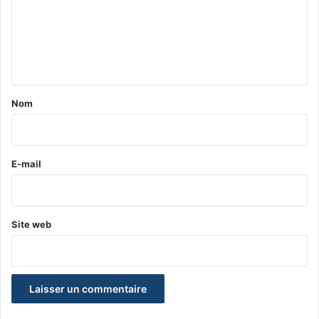
m
e
n
t
a
Nom
i
r
e
E-mail
*
Site web