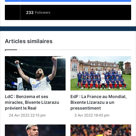
233
Followers
Articles similaires
LdC : Benzema et ses
EdF : La France au Mondial,
miracles, Bixente Lizarazu
Bixente Lizarazu a un
prévient le Real
pressentiment
24 Avr 2022 22:15 pm
3 Avr 2022 19:45 pm