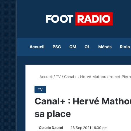
Accueil
PSG
OM
OL
Ménès
Riolo
Accueil
/
TV
/
Canal+ : Hervé Mathoux remet Pierr
TV
Canal+ : Hervé Matho
sa place
Claude Dautel
13 Sep 2021 16:30 pm