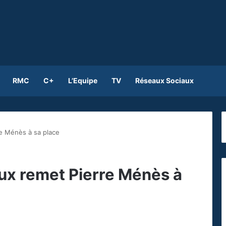
RMC
C+
L’Equipe
TV
Réseaux Sociaux
e Ménès à sa place
ux remet Pierre Ménès à