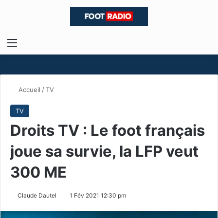
Menu
R
Accueil
/
TV
TV
Droits TV : Le foot français
joue sa survie, la LFP veut
300 ME
Claude Dautel
1 Fév 2021 12:30 pm