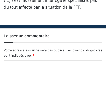
?
», s’est faussement interrogé le spécialiste, pas
du tout affecté par la situation de la FFF.
Laisser un commentaire
Votre adresse e-mail ne sera pas publiée.
Les champs obligatoires
sont indiqués avec
*
C
o
m
m
e
n