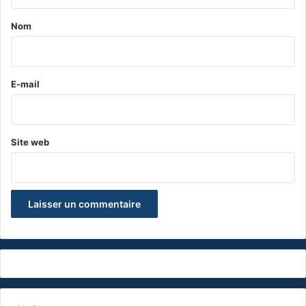
t
a
Nom
i
r
e
E-mail
*
Site web