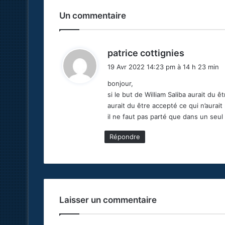
Un commentaire
d
patrice cottignies
i
19 Avr 2022 14:23 pm à 14 h 23 min
t
bonjour,
si le but de William Saliba aurait du ê
:
aurait du être accepté ce qui n’aurait
il ne faut pas parté que dans un seul
Répondre
Laisser un commentaire