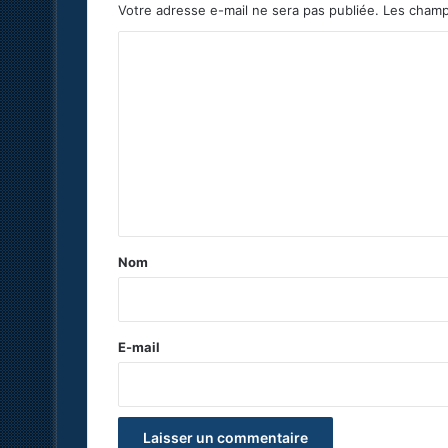
Votre adresse e-mail ne sera pas publiée.
Les champ
C
o
m
m
e
n
t
a
Nom
i
r
e
E-mail
*