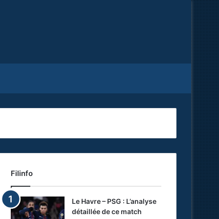
Facebook
X
RSS
Filinfo
Le Havre – PSG : L’analyse
détaillée de ce match