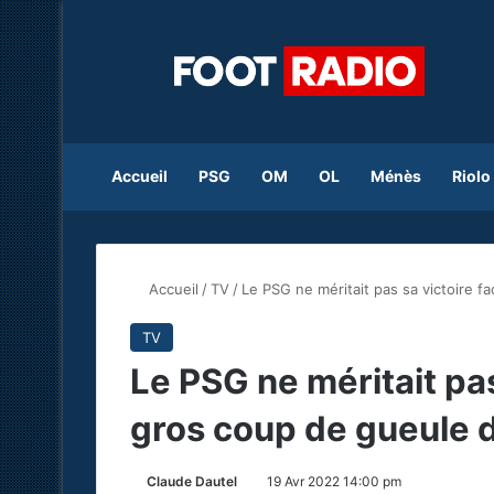
Accueil
PSG
OM
OL
Ménès
Riolo
Accueil
/
TV
/
Le PSG ne méritait pas sa victoire f
TV
Le PSG ne méritait pas 
gros coup de gueule 
Claude Dautel
19 Avr 2022 14:00 pm