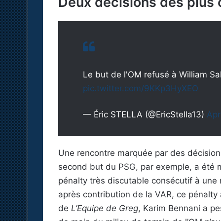
Deux décisions des plus
Le but de l'OM refusé à William S
pic.twitter.com/9KKp3HyXEO
— Éric STELLA (@EricStella13)
Apr
Une rencontre marquée par des décisions 
second but du PSG, par exemple, a été 
pénalty très discutable consécutif à une
après contribution de la VAR, ce pénalty 
de
L’Equipe de Greg
, Karim Bennani a pes