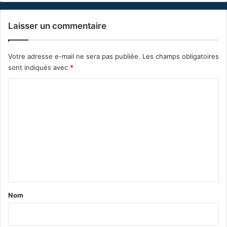
Laisser un commentaire
Votre adresse e-mail ne sera pas publiée.
Les champs obligatoires
sont indiqués avec
*
C
o
m
m
e
n
t
a
Nom
i
r