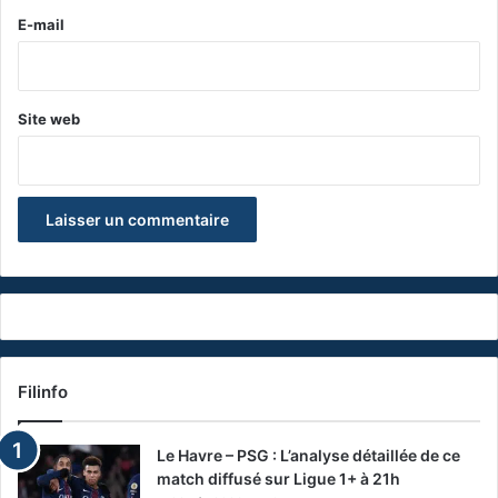
e
E-mail
*
Site web
Filinfo
Le Havre – PSG : L’analyse détaillée de ce
match diffusé sur Ligue 1+ à 21h