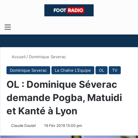
Menu
R
Accueil
/
Dominique Severac
Dominique Severac
La Chaîne L'Equipe
OL
TV
OL : Dominique Séverac
demande Pogba, Matuidi
et Kanté à Lyon
Claude Dautel
19 Fév 2019 15:00 pm