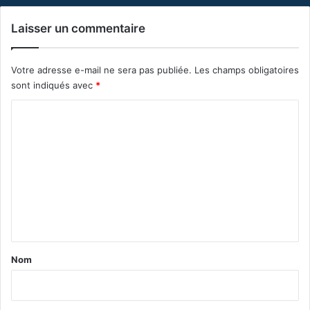
Laisser un commentaire
Votre adresse e-mail ne sera pas publiée.
Les champs obligatoires
sont indiqués avec
*
C
o
m
m
e
n
t
a
Nom
i
r