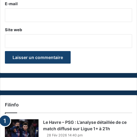
e
E-mail
*
Site web
Filinfo
Le Havre – PSG : L’analyse détaillée de ce
match diffusé sur Ligue 1+ à 21h
28 Fév 2026 14:40 pm