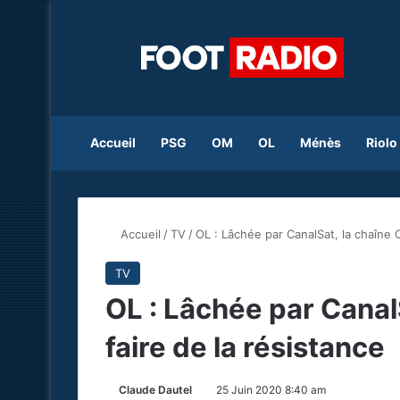
Accueil
PSG
OM
OL
Ménès
Riolo
Accueil
/
TV
/
OL : Lâchée par CanalSat, la chaîne O
TV
OL : Lâchée par Canal
faire de la résistance
Claude Dautel
25 Juin 2020 8:40 am