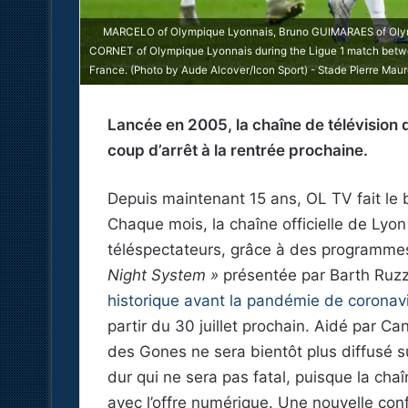
MARCELO of Olympique Lyonnais, Bruno GUIMARAES of Oly
CORNET of Olympique Lyonnais during the Ligue 1 match between
France. (Photo by Aude Alcover/Icon Sport) - Stade Pierre Mauro
Lancée en 2005, la chaîne de télévision 
coup d’arrêt à la rentrée prochaine.
Depuis maintenant 15 ans, OL TV fait le 
Chaque mois, la chaîne officielle de Lyon
téléspectateurs, grâce à des programme
Night System »
présentée par Barth Ruz
historique avant la pandémie de coronav
partir du 30 juillet prochain. Aidé par Ca
des Gones ne sera bientôt plus diffusé s
dur qui ne sera pas fatal, puisque la ch
avec l’offre numérique. Une nouvelle con