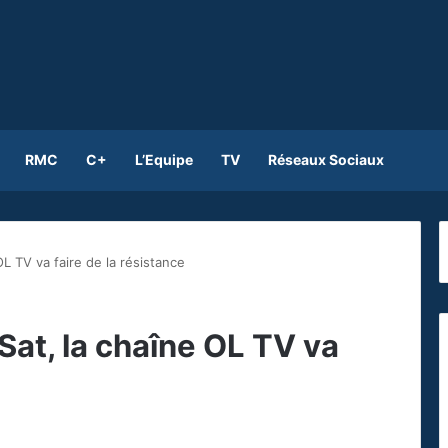
RMC
C+
L’Equipe
TV
Réseaux Sociaux
L TV va faire de la résistance
Sat, la chaîne OL TV va