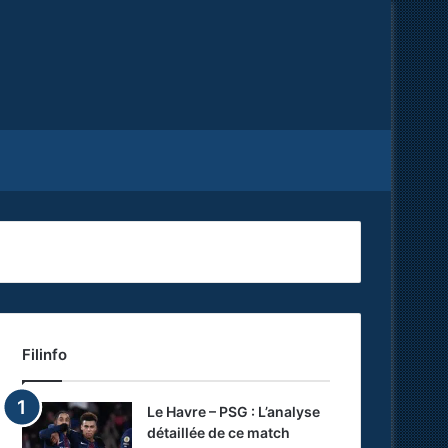
Facebook
X
RSS
Filinfo
Le Havre – PSG : L’analyse
détaillée de ce match