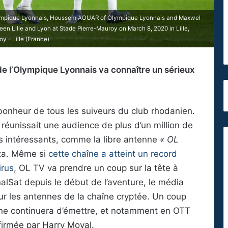
mpique Lyonnais, Houssem AOUAR of Olympique Lyonnais and Maxwel
 Lille and Lyon at Stade Pierre-Mauroy on March 8, 2020 in Lille,
y - Lille (France)
de l’Olympique Lyonnais va connaître un sérieux
bonheur de tous les suiveurs du club rhodanien.
 réunissait une audience de plus d’un million de
s intéressants, comme la libre antenne
« OL
za. Même si
cette chaîne a atteint un record
irus
, OL TV va prendre un coup sur la tête à
nalSat depuis le début de l’aventure, le média
ur les antennes de la chaîne cryptée. Un coup
aîne continuera d’émettre, et notamment en OTT
firmée par Harry Moyal.