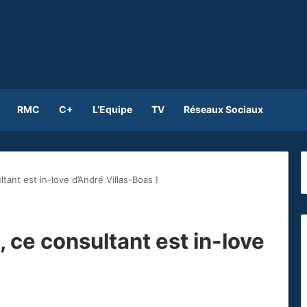
RMC
C+
L’Equipe
TV
Réseaux Sociaux
ant est in-love d’André Villas-Boas !
 ce consultant est in-love