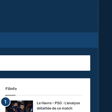
Facebook
X
RSS
Filinfo
Le Havre – PSG : L’analyse
détaillée de ce match