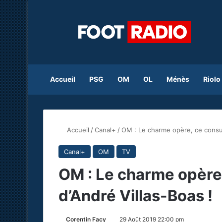
Accueil
PSG
OM
OL
Ménès
Riolo
Accueil
/
Canal+
/
OM : Le charme opère, ce consult
Canal+
OM
TV
OM : Le charme opère,
d’André Villas-Boas !
Corentin Facy
29 Août 2019 22:00 pm