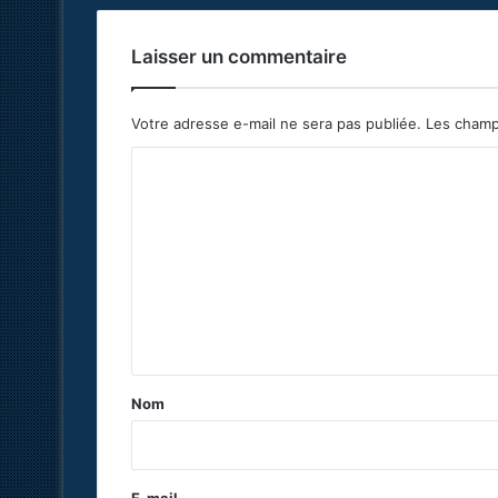
Laisser un commentaire
Votre adresse e-mail ne sera pas publiée.
Les champ
C
o
m
m
e
n
t
a
Nom
i
r
e