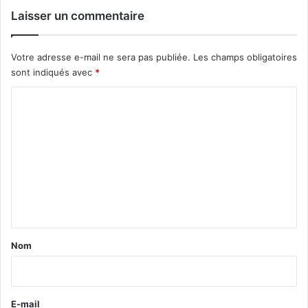
Laisser un commentaire
Votre adresse e-mail ne sera pas publiée.
Les champs obligatoires
sont indiqués avec
*
C
o
m
m
e
n
t
a
Nom
i
r
e
E-mail