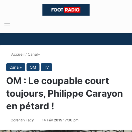
Menu
R
Accueil
/
Canal+
Canal+
OM
TV
OM : Le coupable court
toujours, Philippe Carayon
en pétard !
Corentin Facy
14 Fév 2019 17:00 pm