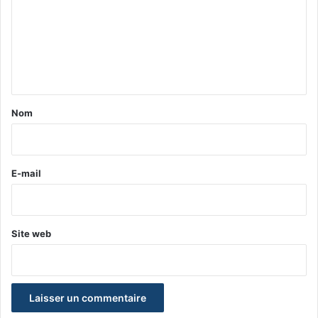
m
m
e
n
t
a
Nom
i
r
e
E-mail
*
Site web