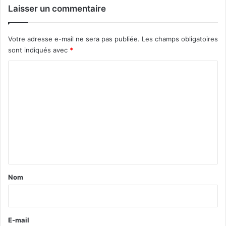
Laisser un commentaire
Votre adresse e-mail ne sera pas publiée.
Les champs obligatoires
sont indiqués avec
*
C
o
m
m
e
n
t
a
Nom
i
r
e
E-mail