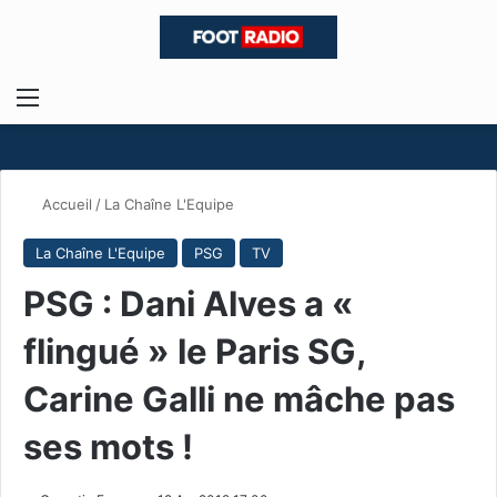
Menu
R
Accueil
/
La Chaîne L'Equipe
La Chaîne L'Equipe
PSG
TV
PSG : Dani Alves a «
flingué » le Paris SG,
Carine Galli ne mâche pas
ses mots !