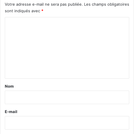
Votre adresse e-mail ne sera pas publiée.
Les champs obligatoires
sont indiqués avec
*
C
o
m
m
e
n
t
a
Nom
i
r
e
E-mail
*