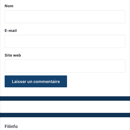
a
Nom
i
r
e
E-mail
*
Site web
Filinfo