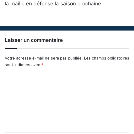
la maille en défense la saison prochaine.
Laisser un commentaire
Votre adresse e-mail ne sera pas publiée.
Les champs obligatoires
sont indiqués avec
*
C
o
m
m
e
n
t