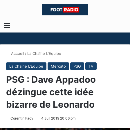
Menu
R
Accueil
/
La Chaîne L'Equipe
La Chaîne L'Equipe
Mercato
PSG
TV
PSG : Dave Appadoo
dézingue cette idée
bizarre de Leonardo
Corentin Facy
4 Juil 2019 20:06 pm