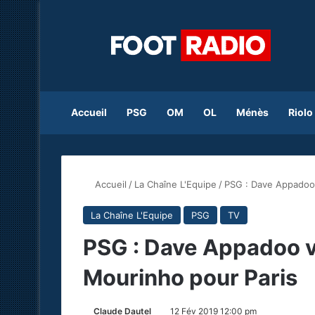
Accueil
PSG
OM
OL
Ménès
Riolo
Accueil
/
La Chaîne L'Equipe
/
PSG : Dave Appadoo 
La Chaîne L'Equipe
PSG
TV
PSG : Dave Appadoo vo
Mourinho pour Paris
Claude Dautel
12 Fév 2019 12:00 pm