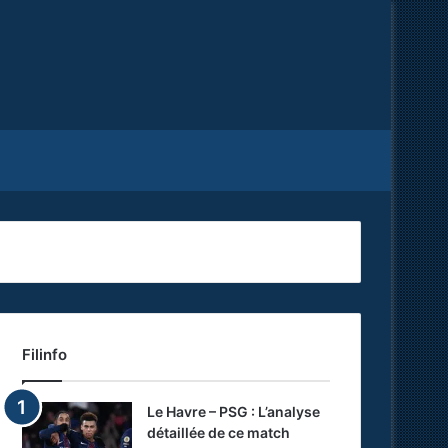
Facebook
X
RSS
Filinfo
Le Havre – PSG : L’analyse
détaillée de ce match