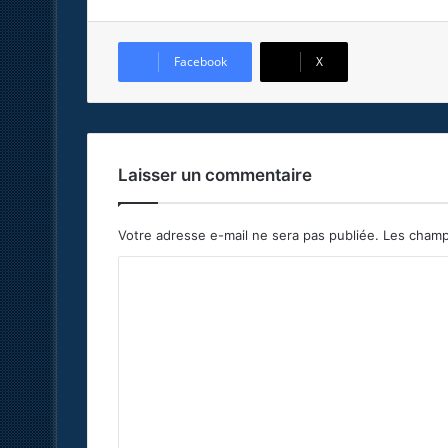
Facebook
X
Laisser un commentaire
Votre adresse e-mail ne sera pas publiée.
Les champ
C
o
m
m
e
n