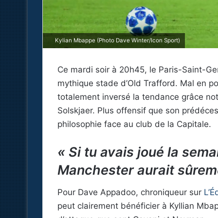
Kylian Mbappe (Photo Dave Winter/Icon Sport)
Ce mardi soir à 20h45, le Paris-Saint-G
mythique stade d’Old Trafford. Mal en p
totalement inversé la tendance grâce n
Solskjaer. Plus offensif que son prédéces
philosophie face au club de la Capitale.
« Si tu avais joué la sema
Manchester aurait sûreme
Pour Dave Appadoo, chroniqueur sur
L’É
peut clairement bénéficier à Kyllian Mb