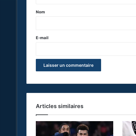
t
a
Nom
i
r
e
E-mail
*
Articles similaires