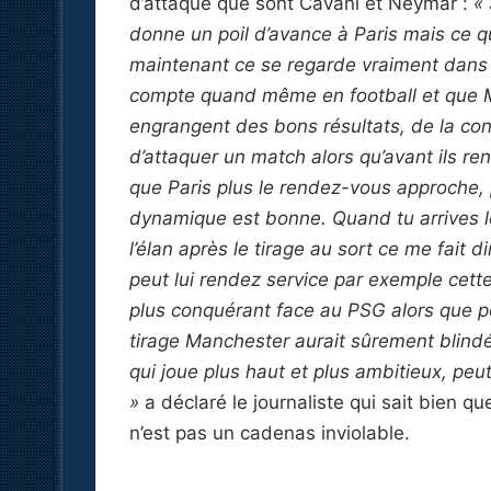
d’attaque que sont Cavani et Neymar :
« 
donne un poil d’avance à Paris mais ce qui
maintenant ce se regarde vraiment dans l
compte quand même en football et que M
engrangent des bons résultats, de la con
d’attaquer un match alors qu’avant ils ren
que Paris plus le rendez-vous approche, 
dynamique est bonne. Quand tu arrives l
l’élan après le tirage au sort ce me fait
peut lui rendez service par exemple cett
plus conquérant face au PSG alors que pe
tirage Manchester aurait sûrement blind
qui joue plus haut et plus ambitieux, peu
»
a déclaré le journaliste qui sait bien qu
n’est pas un cadenas inviolable.