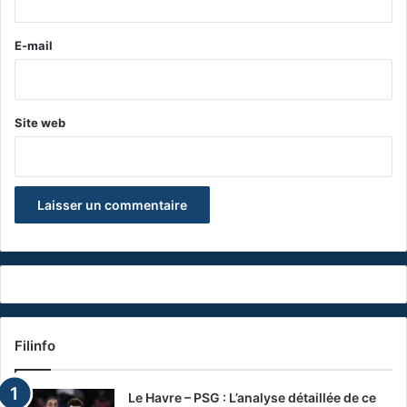
r
e
E-mail
*
Site web
Filinfo
Le Havre – PSG : L’analyse détaillée de ce