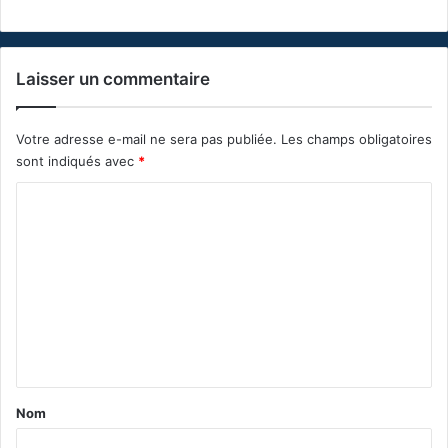
Laisser un commentaire
Votre adresse e-mail ne sera pas publiée.
Les champs obligatoires
sont indiqués avec
*
C
o
m
m
e
n
t
a
Nom
i