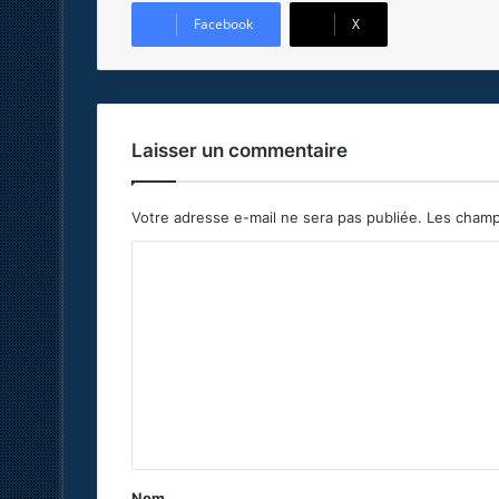
Facebook
X
Laisser un commentaire
Votre adresse e-mail ne sera pas publiée.
Les champ
C
o
m
m
e
n
t
a
Nom