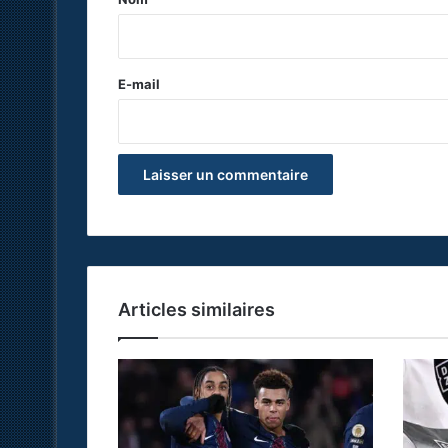
i
r
e
E-mail
*
Articles similaires