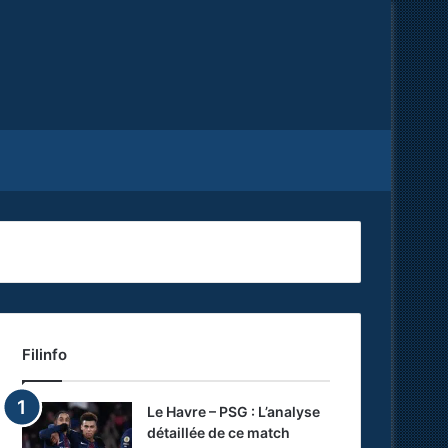
Facebook
X
RSS
Filinfo
Le Havre – PSG : L’analyse
détaillée de ce match