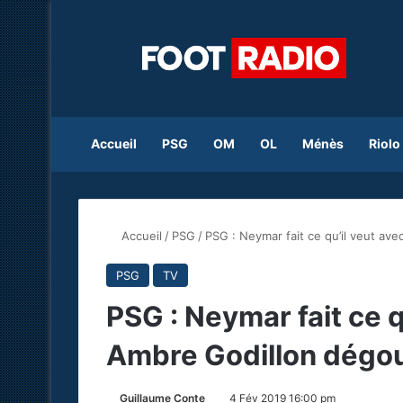
Accueil
PSG
OM
OL
Ménès
Riolo
Accueil
/
PSG
/
PSG : Neymar fait ce qu’il veut ave
PSG
TV
PSG : Neymar fait ce qu
Ambre Godillon dégou
Guillaume Conte
4 Fév 2019 16:00 pm