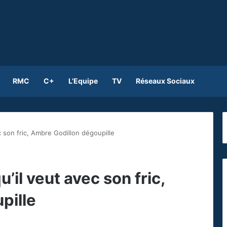
RMC
C+
L’Equipe
TV
Réseaux Sociaux
c son fric, Ambre Godillon dégoupille
’il veut avec son fric,
pille