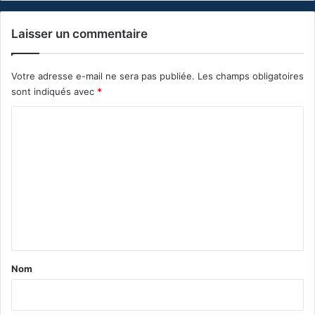
Laisser un commentaire
Votre adresse e-mail ne sera pas publiée.
Les champs obligatoires
sont indiqués avec
*
C
o
m
m
e
n
t
a
Nom
i
r