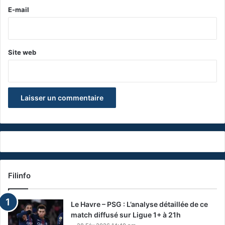
e
E-mail
*
Site web
Filinfo
Le Havre – PSG : L’analyse détaillée de ce
match diffusé sur Ligue 1+ à 21h