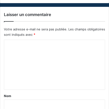
Laisser un commentaire
Votre adresse e-mail ne sera pas publiée.
Les champs obligatoires
sont indiqués avec
*
C
o
m
m
e
n
t
a
Nom
i
r