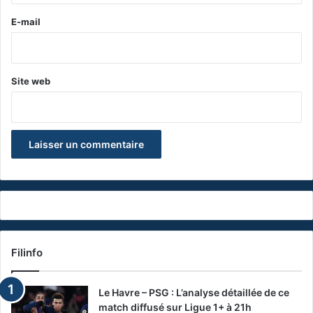
e
E-mail
*
Site web
Filinfo
Le Havre – PSG : L’analyse détaillée de ce
match diffusé sur Ligue 1+ à 21h