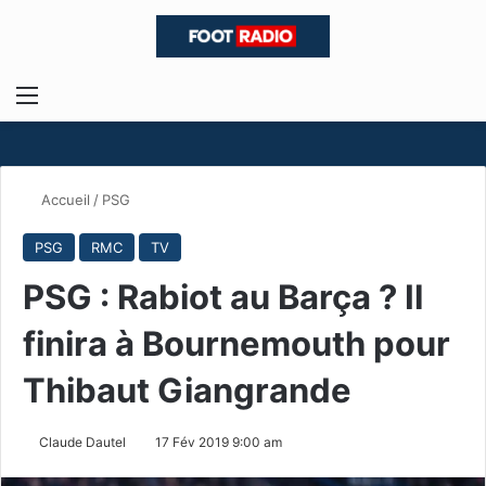
Menu
R
Accueil
/
PSG
PSG
RMC
TV
PSG : Rabiot au Barça ? Il
finira à Bournemouth pour
Thibaut Giangrande
Claude Dautel
17 Fév 2019 9:00 am