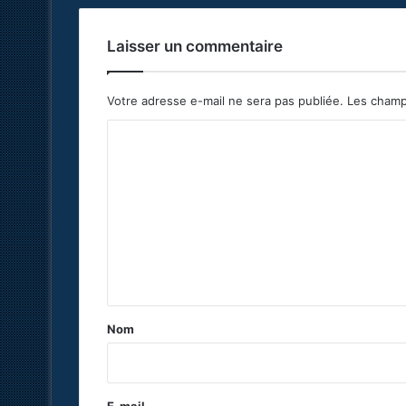
Laisser un commentaire
Votre adresse e-mail ne sera pas publiée.
Les champ
C
o
m
m
e
n
t
a
Nom
i
r
e