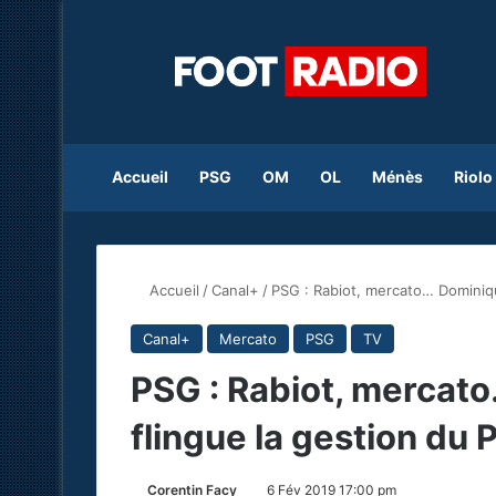
Accueil
PSG
OM
OL
Ménès
Riolo
Accueil
/
Canal+
/
PSG : Rabiot, mercato… Dominiq
Canal+
Mercato
PSG
TV
PSG : Rabiot, merca
flingue la gestion du
Corentin Facy
6 Fév 2019 17:00 pm