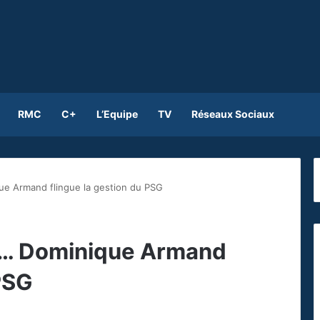
RMC
C+
L’Equipe
TV
Réseaux Sociaux
ue Armand flingue la gestion du PSG
to… Dominique Armand
 PSG