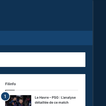
Facebook
X
RSS
Filinfo
Le Havre – PSG : L’analyse
détaillée de ce match