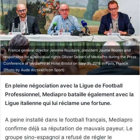
France general director Jeremie Roudaire, president Jaume Roures and
responsible for audiovisual rights Olivier Seibert of MediaPro during the Press
Conference of MediaPro at Hotel Bristol on May 31, 2018 in Paris, France.
(Photo by Aude Alcover/Icon Sport)
En pleine négociation avec la Ligue de Football
Professionnel, Mediapro bataille également avec la
Ligue italienne qui lui réclame une fortune.
A peine installé dans le football français, Mediapro
confirme déjà sa réputation de mauvais payeur. Le
groupe sino-espagnol a refusé de régler le