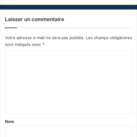
Laisser un commentaire
Votre adresse e-mail ne sera pas publiée.
Les champs obligatoires
sont indiqués avec
*
C
o
m
m
e
n
t
a
Nom
i