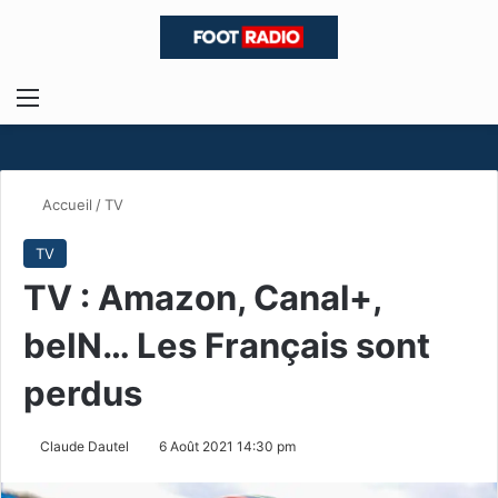
Menu
R
Accueil
/
TV
TV
TV : Amazon, Canal+,
beIN… Les Français sont
perdus
Claude Dautel
6 Août 2021 14:30 pm