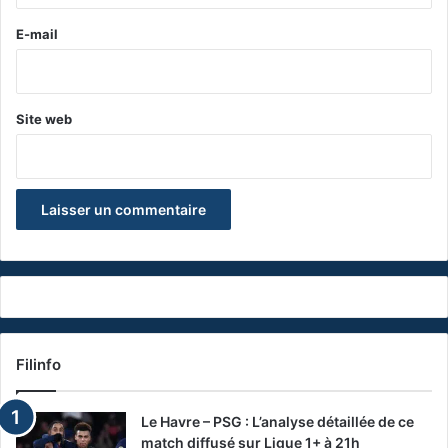
r
e
E-mail
*
Site web
Filinfo
Le Havre – PSG : L’analyse détaillée de ce
match diffusé sur Ligue 1+ à 21h