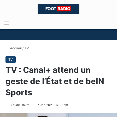
Menu
R
Accueil
/
TV
TV
TV : Canal+ attend un
geste de l’État et de beIN
Sports
Claude Dautel
7 Jan 2021 16:30 pm