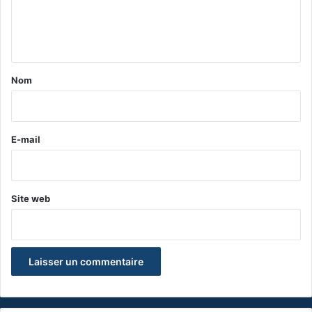
e
n
t
a
Nom
i
r
e
E-mail
*
Site web