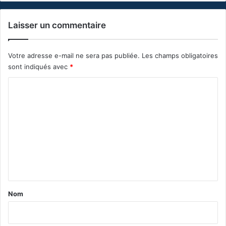
Laisser un commentaire
Votre adresse e-mail ne sera pas publiée.
Les champs obligatoires
sont indiqués avec
*
C
o
m
m
e
n
t
a
Nom
i
r