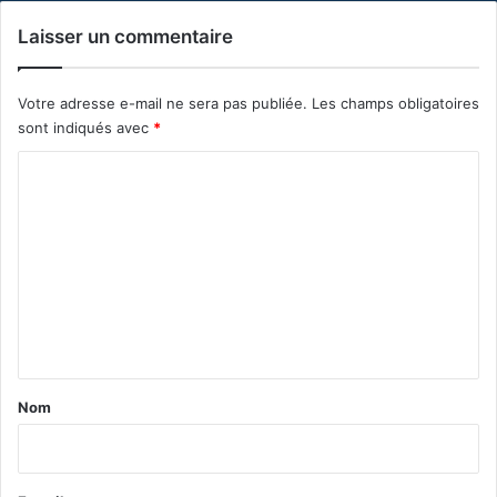
Laisser un commentaire
Votre adresse e-mail ne sera pas publiée.
Les champs obligatoires
sont indiqués avec
*
C
o
m
m
e
n
t
a
Nom
i
r