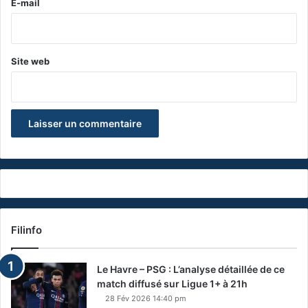
e
E-mail
*
Site web
Filinfo
Le Havre – PSG : L’analyse détaillée de ce
match diffusé sur Ligue 1+ à 21h
28 Fév 2026 14:40 pm