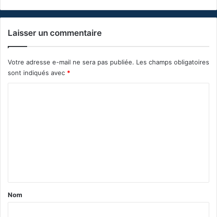
Laisser un commentaire
Votre adresse e-mail ne sera pas publiée.
Les champs obligatoires
sont indiqués avec
*
C
o
m
m
e
n
t
a
Nom
i