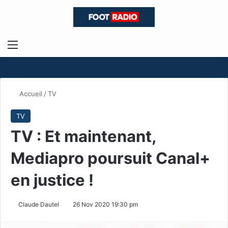
Menu
R
Accueil
/
TV
TV
TV : Et maintenant,
Mediapro poursuit Canal+
en justice !
Claude Dautel
26 Nov 2020 19:30 pm