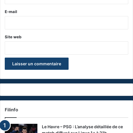
r
e
E-mail
*
Site web
Filinfo
Le Havre – PSG : L’analyse détaillée de ce
match diffusé sur Ligue 1+ à 21h