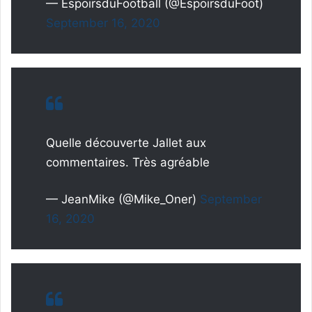
— EspoirsduFootball (@EspoirsduFoot)
September 16, 2020
Quelle découverte Jallet aux
commentaires. Très agréable
— JeanMike (@Mike_Oner)
September
16, 2020