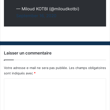
— Miloud KOTBI (@miloudkotbi)
September 16, 2020
Laisser un commentaire
Votre adresse e-mail ne sera pas publiée.
Les champs obligatoires
sont indiqués avec
*
C
o
m
m