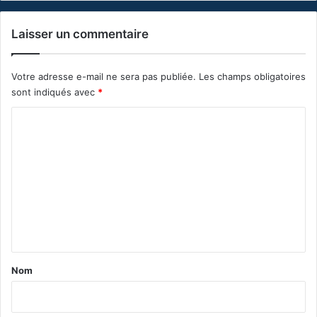
Laisser un commentaire
Votre adresse e-mail ne sera pas publiée.
Les champs obligatoires
sont indiqués avec
*
C
o
m
m
e
n
t
a
Nom
i
r