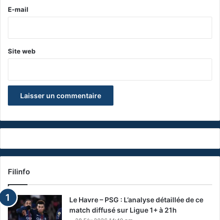
e
E-mail
*
Site web
Filinfo
Le Havre – PSG : L’analyse détaillée de ce
match diffusé sur Ligue 1+ à 21h