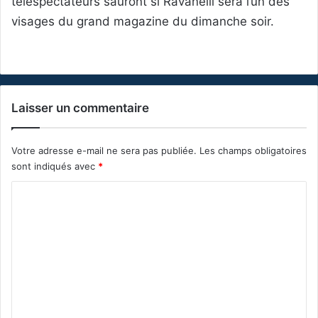
téléspectateurs sauront si Ravanelli sera l’un des
visages du grand magazine du dimanche soir.
Laisser un commentaire
Votre adresse e-mail ne sera pas publiée.
Les champs obligatoires
sont indiqués avec
*
C
o
m
m
e
n