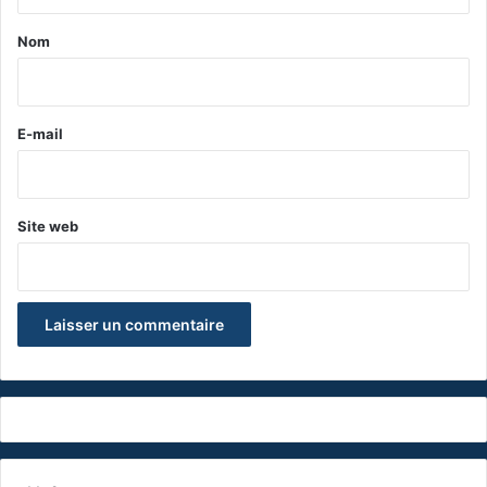
t
a
Nom
i
r
e
E-mail
*
Site web