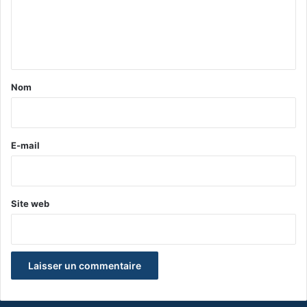
m
e
n
t
a
Nom
i
r
e
E-mail
*
Site web