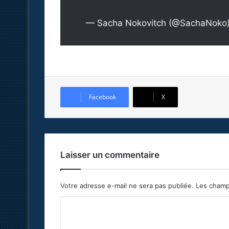
— Sacha Nokovitch (@SachaNoko
Facebook
X
Laisser un commentaire
Votre adresse e-mail ne sera pas publiée.
Les champ
C
o