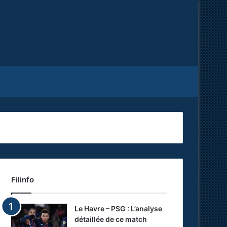
Facebook
X
RSS
Filinfo
Le Havre – PSG : L’analyse
détaillée de ce match