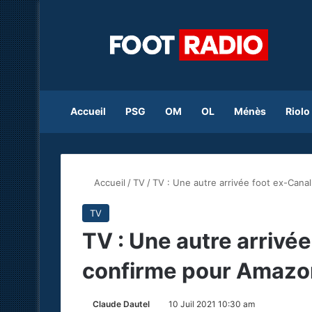
Accueil
PSG
OM
OL
Ménès
Riolo
Accueil
/
TV
/
TV : Une autre arrivée foot ex-Can
TV
TV : Une autre arrivé
confirme pour Amazo
Claude Dautel
10 Juil 2021 10:30 am