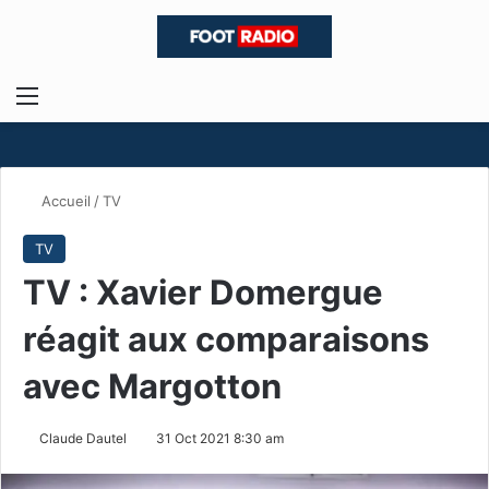
Menu
R
Accueil
/
TV
TV
TV : Xavier Domergue
réagit aux comparaisons
avec Margotton
Claude Dautel
31 Oct 2021 8:30 am