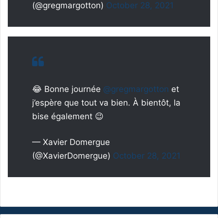
(@gregmargotton)
October 28, 2021
😂 Bonne journée
@gregmargotton
et
j’espère que tout va bien. À bientôt, la
bise également 😉
— Xavier Domergue
(@XavierDomergue)
October 28, 2021