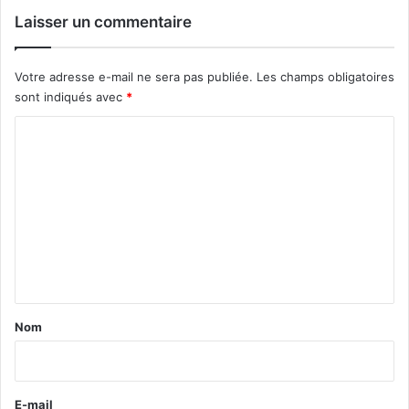
Laisser un commentaire
Votre adresse e-mail ne sera pas publiée.
Les champs obligatoires
sont indiqués avec
*
C
o
m
m
e
n
t
a
Nom
i
r
e
E-mail