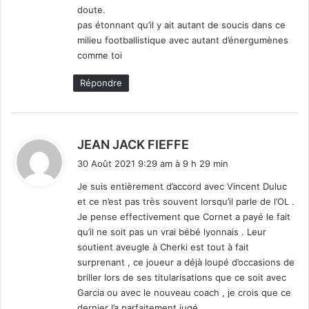
doute.
pas étonnant qu’il y ait autant de soucis dans ce
milieu footballistique avec autant d’énergumènes
comme toi
Répondre
d
JEAN JACK FIEFFE
i
30 Août 2021 9:29 am à 9 h 29 min
t
Je suis entièrement d’accord avec Vincent Duluc
et ce n’est pas très souvent lorsqu’il parle de l’OL .
:
Je pense effectivement que Cornet a payé le fait
qu’il ne soit pas un vrai bébé lyonnais . Leur
soutient aveugle à Cherki est tout à fait
surprenant , ce joueur a déjà loupé d’occasions de
briller lors de ses titularisations que ce soit avec
Garcia ou avec le nouveau coach , je crois que ce
dernier l’a parfaitement jugé .