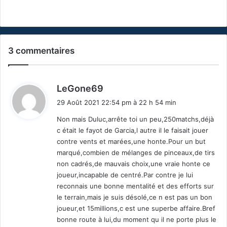
3 commentaires
d
LeGone69
i
29 Août 2021 22:54 pm à 22 h 54 min
t
Non mais Duluc,arrête toi un peu,250matchs,déjà
c était le fayot de Garcia,l autre il le faisait jouer
:
contre vents et marées,une honte.Pour un but
marqué,combien de mélanges de pinceaux,de tirs
non cadrés,de mauvais choix,une vraie honte ce
joueur,incapable de centré.Par contre je lui
reconnais une bonne mentalité et des efforts sur
le terrain,mais je suis désolé,ce n est pas un bon
joueur,et 15millions,c est une superbe affaire.Bref
bonne route à lui,du moment qu il ne porte plus le