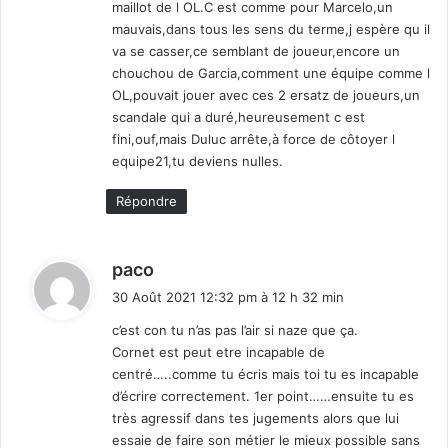
maillot de l OL.C est comme pour Marcelo,un
mauvais,dans tous les sens du terme,j espère qu il
va se casser,ce semblant de joueur,encore un
chouchou de Garcia,comment une équipe comme l
OL,pouvait jouer avec ces 2 ersatz de joueurs,un
scandale qui a duré,heureusement c est
fini,ouf,mais Duluc arrête,à force de côtoyer l
equipe21,tu deviens nulles.
Répondre
d
paco
i
30 Août 2021 12:32 pm à 12 h 32 min
t
c’est con tu n’as pas l’air si naze que ça.
Cornet est peut etre incapable de
:
centré…..comme tu écris mais toi tu es incapable
d’écrire correctement. 1er point……ensuite tu es
très agressif dans tes jugements alors que lui
essaie de faire son métier le mieux possible sans