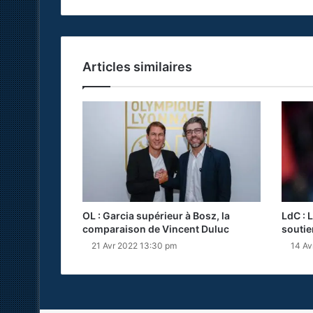
Articles similaires
OL : Garcia supérieur à Bosz, la
LdC : 
comparaison de Vincent Duluc
soutie
21 Avr 2022 13:30 pm
14 Av