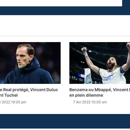
Le Real protégé, Vincent Duluc
Benzema ou Mbappé, Vincent 
nt Tuchel
en plein dilemme
r 2022 19:30 pm
7 Avr 2022 10:30 am