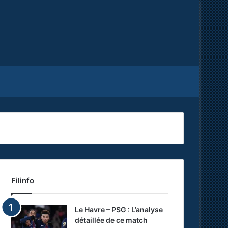
Facebook
X
RSS
Filinfo
Le Havre – PSG : L’analyse
détaillée de ce match