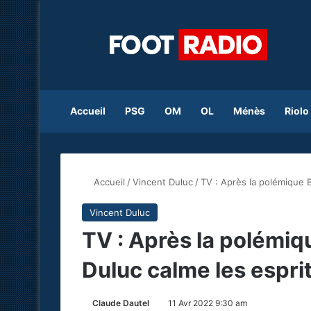
Accueil
PSG
OM
OL
Ménès
Riolo
Accueil
/
Vincent Duluc
/
TV : Après la polémique 
Vincent Duluc
TV : Après la polémi
Duluc calme les espri
Claude Dautel
11 Avr 2022 9:30 am