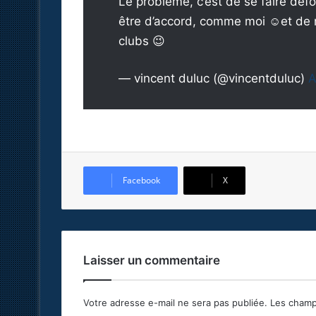
Le problème, c’est de se faire défo
être d’accord, comme moi ☺️et de n
clubs 😉
— vincent duluc (@vincentduluc)
A
Facebook
X
Laisser un commentaire
Votre adresse e-mail ne sera pas publiée.
Les champ