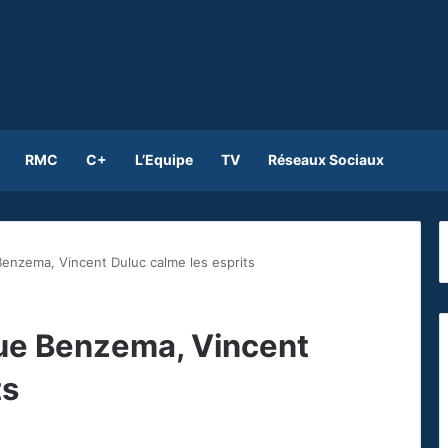
RMC
C+
L’Equipe
TV
Réseaux Sociaux
Benzema, Vincent Duluc calme les esprits
que Benzema, Vincent
ts