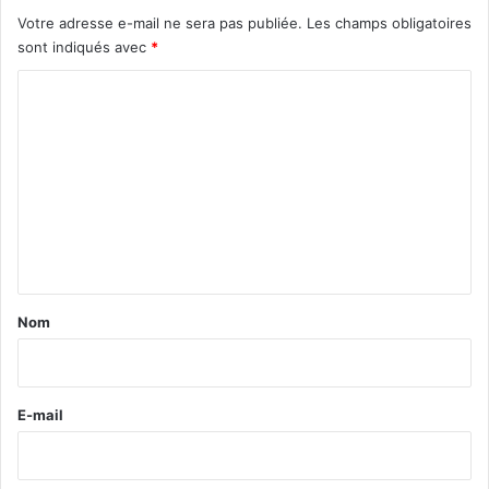
Votre adresse e-mail ne sera pas publiée.
Les champs obligatoires
sont indiqués avec
*
C
o
m
m
e
n
t
a
Nom
i
r
e
E-mail
*