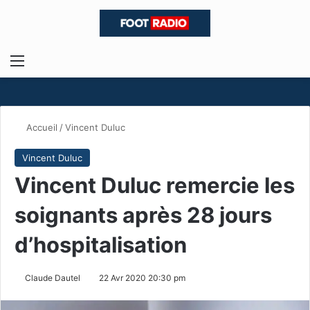
Menu
R
Accueil
/
Vincent Duluc
Vincent Duluc
Vincent Duluc remercie les
soignants après 28 jours
d’hospitalisation
Claude Dautel
22 Avr 2020 20:30 pm