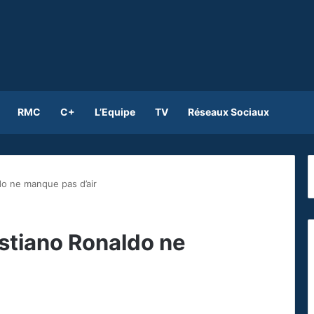
RMC
C+
L’Equipe
TV
Réseaux Sociaux
do ne manque pas d’air
istiano Ronaldo ne