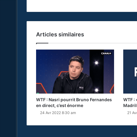
Articles similaires
WTF : Nasri pourrit Bruno Fernandes
WTF : «
en direct, c’est énorme
Madril
24 Avr 2022 8:30 am
21 Av