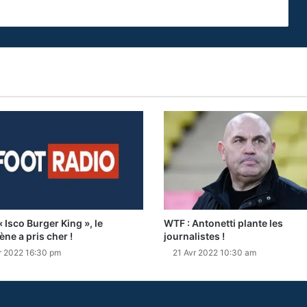
 Isco Burger King », le
WTF : Antonetti plante les
ène a pris cher !
journalistes !
r 2022 16:30 pm
21 Avr 2022 10:30 am