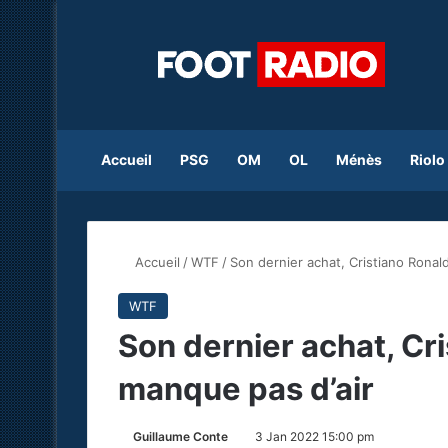
Accueil
PSG
OM
OL
Ménès
Riolo
Accueil
/
WTF
/
Son dernier achat, Cristiano Ronal
WTF
Son dernier achat, Cr
manque pas d’air
Guillaume Conte
3 Jan 2022 15:00 pm