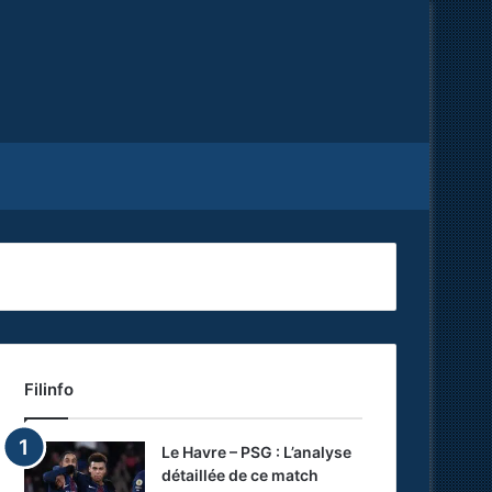
Facebook
X
RSS
Filinfo
Le Havre – PSG : L’analyse
détaillée de ce match