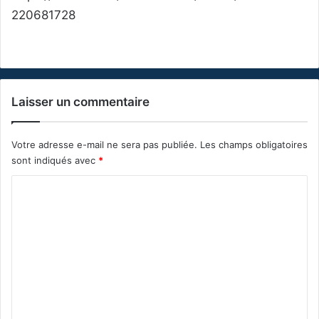
220681728
Laisser un commentaire
Votre adresse e-mail ne sera pas publiée.
Les champs obligatoires
sont indiqués avec
*
C
o
m
m
e
n
t