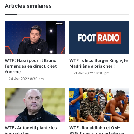
Articles similaires
WTF : Nasri pourrit Bruno
WTF : « Isco Burger King », le
Fernandes en direct, c’est
Madrilène a pris cher !
énorme
21 Avr 2022 16:30 pm
24 Avr 2022 8:30 am
WTF : Antonetti plante les
WTF : Ronaldinho et OM-
journalistes !
PSG, l’anecdote parfaite de