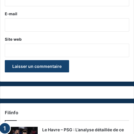
r
e
E-mail
*
Site web
Filinfo
Le Havre – PSG : L’analyse détaillée de ce