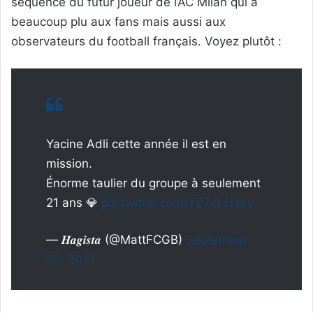
séquence du futur joueur de l’AC Milan qui a
beaucoup plu aux fans mais aussi aux
observateurs du football français. Voyez plutôt :
Yacine Adli cette année il est en
mission.
Énorme taulier du groupe à seulement
21 ans 💎
pic.twitter.com/YZ7vLfJaxV
— 𝑯𝒂𝒈𝒊𝒔𝒕𝒂 (@MattFCGB)
September
20, 2021