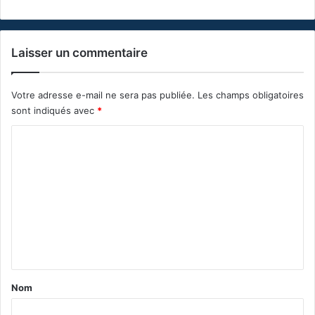
Laisser un commentaire
Votre adresse e-mail ne sera pas publiée.
Les champs obligatoires
sont indiqués avec
*
C
o
m
m
e
n
t
a
Nom
i