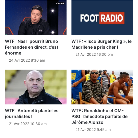
WTF : Nasri pourrit Bruno
WTF : « Isco Burger King », le
Fernandes en direct, c’est
Madrilène a pris cher !
énorme
21 Avr 2022 16:30 pm
24 Avr 2022 8:30 am
WTF : Antonetti plante les
WTF : Ronaldinho et OM-
journalistes !
PSG, l’anecdote parfaite de
Jérôme Alonzo
21 Avr 2022 10:30 am
21 Avr 2022 9:45 am