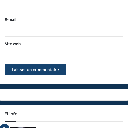
i
r
e
E-mail
*
Site web
Filinfo