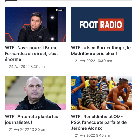
WTF : Nasri pourrit Bruno
WTF : « Isco Burger King », le
Fernandes en direct, c’est
Madrilène a pris cher !
énorme
21 Avr 2022 16:30 pm
24 Avr 2022 8:30 am
WTF : Antonetti plante les
WTF : Ronaldinho et OM-
journalistes !
PSG, l’anecdote parfaite de
Jérôme Alonzo
21 Avr 2022 10:30 am
21 Avr 2022 9:45 am