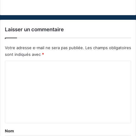
Laisser un commentaire
Votre adresse e-mail ne sera pas publiée.
Les champs obligatoires
sont indiqués avec
*
C
o
m
m
e
n
t
a
Nom