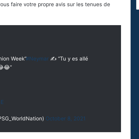
us faire votre propre avis sur les tenues de
hion Week”
#Neymar
✍️ “Tu y es allé
😂😂”
4E
PSG_WorldNation)
October 8, 2021