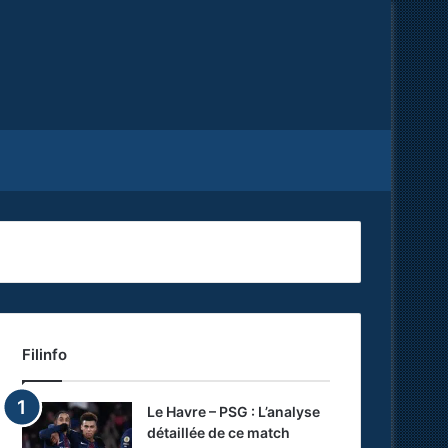
Facebook
X
RSS
Filinfo
Le Havre – PSG : L’analyse
détaillée de ce match