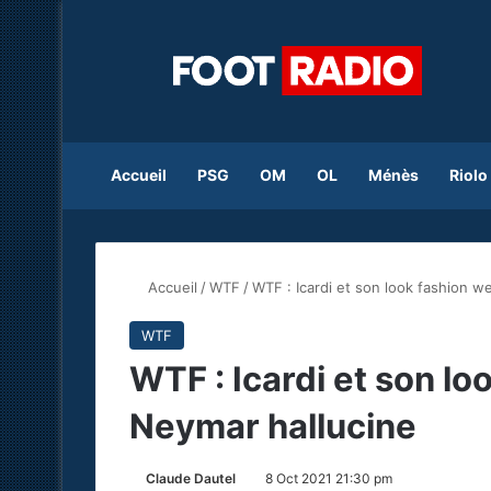
Accueil
PSG
OM
OL
Ménès
Riolo
Accueil
/
WTF
/
WTF : Icardi et son look fashion 
WTF
WTF : Icardi et son l
Neymar hallucine
Claude Dautel
8 Oct 2021 21:30 pm