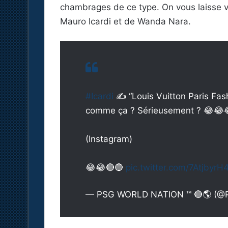
chambrages de ce type. On vous laisse vo
Mauro Icardi et de Wanda Nara.
#Icardi
✍️ “Louis Vuitton Paris Fas
comme ça ? Sérieusement ? 😂😂
(Instagram)
😂😂🔴🔵
pic.twitter.com/7AtjbyrH
— PSG WORLD NATION ™️ 🔴🌎 (@