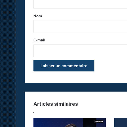
t
a
Nom
i
r
e
E-mail
*
Articles similaires