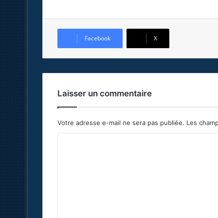
Facebook
X
Laisser un commentaire
Votre adresse e-mail ne sera pas publiée.
Les champ
C
o
m
m
e
n