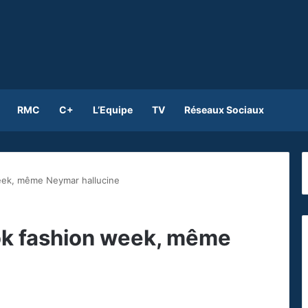
RMC
C+
L’Equipe
TV
Réseaux Sociaux
week, même Neymar hallucine
ook fashion week, même