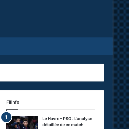
Facebook
X
RSS
Filinfo
Le Havre – PSG : L’analyse
détaillée de ce match