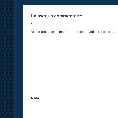
Laisser un commentaire
Votre adresse e-mail ne sera pas publiée.
Les champ
C
o
m
m
e
n
t
a
Nom
i
r