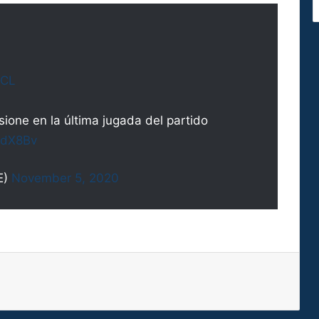
CL
ione en la última jugada del partido
OFdX8Bv
E)
November 5, 2020