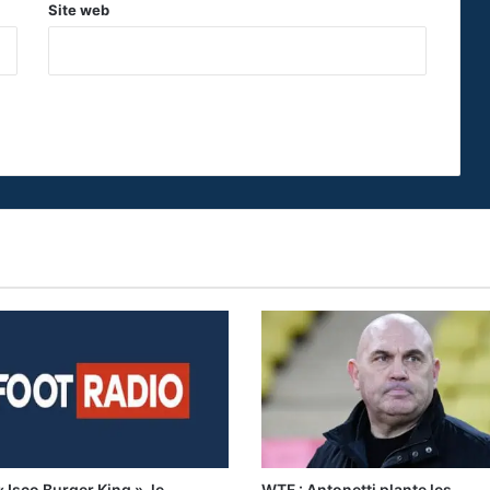
Site web
 Isco Burger King », le
WTF : Antonetti plante les