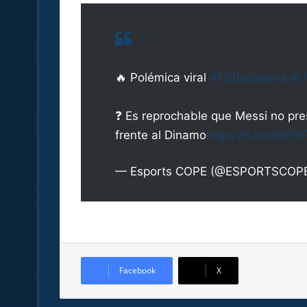
🔥 Polémica viral
#FCBarcelona
#U
❓ Es reprochable que Messi no pres
frente al Dinamo
https://t.co/9hF
— Esports COPE (@ESPORTSCOP
Facebook
X