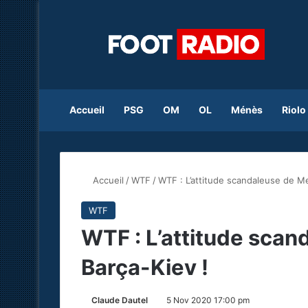
Accueil
PSG
OM
OL
Ménès
Riolo
Accueil
/
WTF
/
WTF : L’attitude scandaleuse de M
WTF
WTF : L’attitude sca
Barça-Kiev !
Claude Dautel
5 Nov 2020 17:00 pm