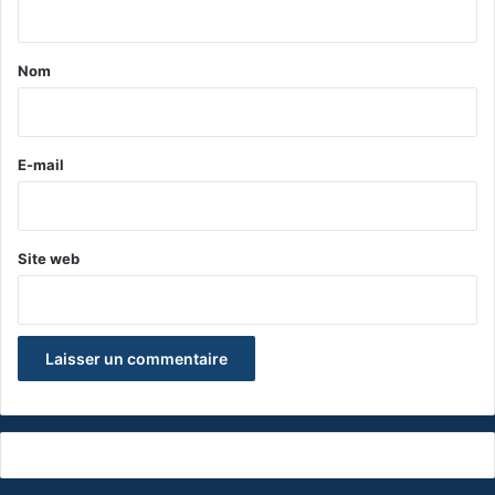
t
a
Nom
i
r
e
E-mail
*
Site web