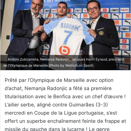
Andoni Zubizarreta, Nemanja Radonjic, Jacques Henri Eyraud, president
de l'Olympique de Marseille (Photo by Wallis/Icon Sport)
Prêté par l’Olympique de Marseille avec option
d’achat, Nemanja Radonjic a fêté sa première
titularisation avec le Benfica avec un chef d’œuvre !
L’ailier serbe, aligné contre Guimarães (3-3)
mercredi en Coupe de la Ligue portugaise, s’est
offert un superbe enchaînement feinte de frappe et
missile du gauche dans la lucarne ! Le genre