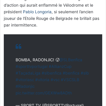
d’action qui aurait enflammé le Vélodrome et le
président
Pablo Longoria
, si seulement l’ancien
joueur de l’Etoile Rouge de Belgrade ne brillait pas
par intermittence.
BOMBA, RADONJIC! 🥵
@SLBenfica
#sporttvportugal
#AllianzCup
#TaçadaLiga
#slbenfica
#benfica
#slb
#vitoriasc
#vitoria
#vsc
#VSCSLB
#Radonjic
pic.twitter.com/GEXWw8ADth
— SPORT TV (@SPORTTVPortugal)