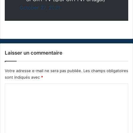
October 27, 2021
Laisser un commentaire
Votre adresse e-mail ne sera pas publiée.
Les champs obligatoires
sont indiqués avec
*
C
o
m
m
e
n